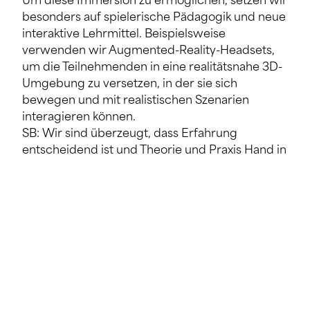
Um diese Immersion zu ermöglichen, setzen wir
besonders auf spielerische Pädagogik und neue
interaktive Lehrmittel. Beispielsweise
verwenden wir Augmented-Reality-Headsets,
um die Teilnehmenden in eine realitätsnahe 3D-
Umgebung zu versetzen, in der sie sich
bewegen und mit realistischen Szenarien
interagieren können.
SB: Wir sind überzeugt, dass Erfahrung
entscheidend ist und Theorie und Praxis Hand in
Hand gehen müssen. Darauf bauen wir unsere
Schulungen auf, weil wir feststellen, dass
Ingenieure und Architekten nach dem Studium
oft noch zu wenig praktische Erfahrung haben,
um das Gelernte umzusetzen – auch wenn sie
viel Wissen gesammelt haben.
Was unterscheidet eine Schulung im
Skillscenter konkret von anderen Angeboten?