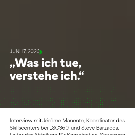
JUNI 17, 2026
„Was ich tue,
verstehe ich.“
Interview mit Jérôme Manente, Koordinator des
Skillscenters bei LSC360, und Steve Barzacca,