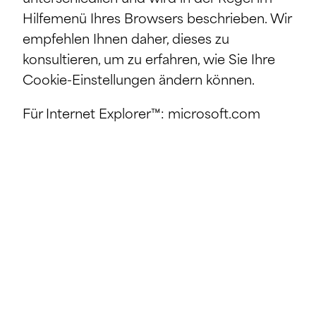
Hilfemenü Ihres Browsers beschrieben. Wir
empfehlen Ihnen daher, dieses zu
konsultieren, um zu erfahren, wie Sie Ihre
Cookie-Einstellungen ändern können.
Für Internet Explorer™: microsoft.com
Für Safari™: apple.com
Für Chrome™: google.com
Für Firefox™: mozilla.org
Für Opera™: opera.com
Weitere Informationen finden Sie unter:
„Cookie-Richtlinie“