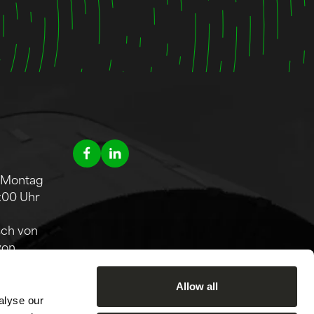
 Montag
7:00 Uhr
sch von
von
hbar.
Allow all
 an
alyse our