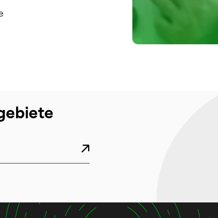
e
gebiete