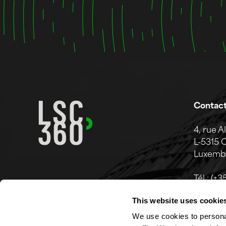
Contac
4, rue A
L-5315 
Luxemb
Tél.:
(+3
Mail.:
in
This website uses cookie
We use cookies to personal