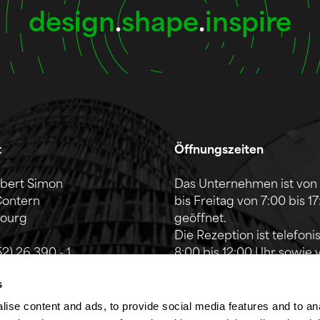
design
.
shape
.
inspire
t
Öffnungszeiten
lbert Simon
Das Unternehmen ist von
Contern
bis Freitag von 7:00 bis 1
ourg
geöffnet.
Die Rezeption ist telefoni
52) 26 390 - 1
8:00 bis 12:00 Uhr sowie 
fo@lsc360.lu
13:00 bis 17:00 Uhr erreic
s
Diese Zeiten gelten nicht
ise content and ads, to provide social media features and to an