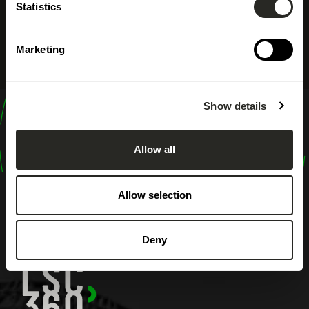
Statistics
Marketing
Show details
design
shape
Allow all
inspire
Allow selection
Deny