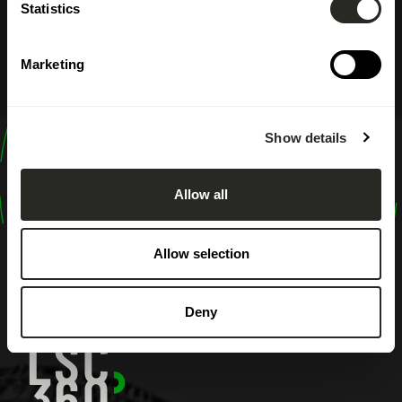
Statistics
Marketing
Show details
design
shape
Allow all
inspire
Allow selection
Deny