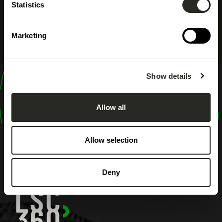
Statistics
Marketing
Show details
design
shape
Allow all
inspire
Allow selection
Deny