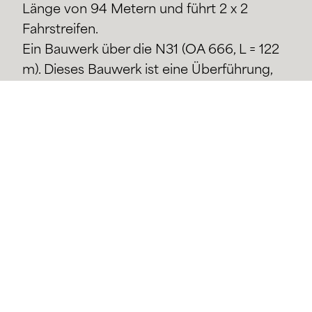
Länge von 94 Metern und führt 2 x 2
Fahrstreifen.
Ein Bauwerk über die N31 (OA 666, L = 122
m). Dieses Bauwerk ist eine Überführung,
die es der Verbindungsstraße ermöglicht,
die N31 zu queren. Das Bauwerk hat eine
Breite von 29 m und eine Länge von 122 m
und führt 2 x 3 Fahrstreifen.
Projektträger
Ministère de la Mobilité et des
Travaux Publics / Administration des Ponts &
Chaussées
Etude
2000-2023