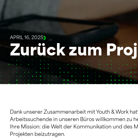
APRIL 16, 2025
Zurück zum Proj
Dank unserer Zusammenarbeit mit
Youth & Work
hat
Arbeitssuchende in unseren Büros willkommen zu h
Ihre Mission: die Welt der Kommunikation und des Ma
Projekten beizutragen.