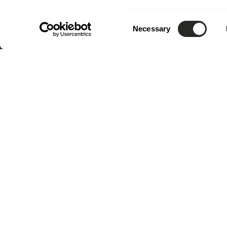
Consent
Necessary
Selection
Contac
4, rue A
L-5315 
Luxemb
Tél.:
(+3