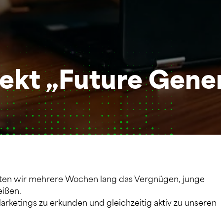
ekt „Future Gene
ten wir mehrere Wochen lang das Vergnügen, junge
eißen.
rketings zu erkunden und gleichzeitig aktiv zu unseren