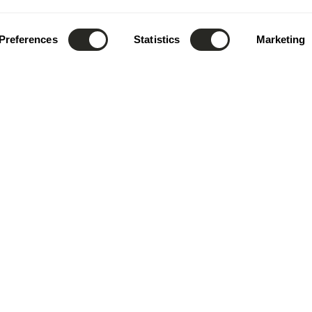
Preferences
Statistics
Marketing
design
.
shape
.
inspire
t
Öffnungszeiten
lbert Simon
Das Unternehmen ist von
Contern
bis Freitag von 7:00 bis 1
ourg
geöffnet.
Die Rezeption ist telefoni
52) 26 390 - 1
8:00 bis 12:00 Uhr sowie 