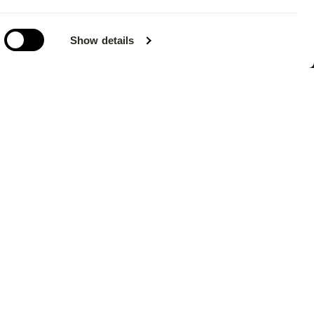
Show details
 Montag
7:00 Uhr
sch von
von