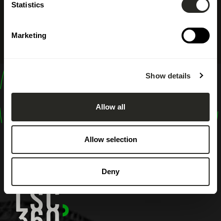
Statistics
Marketing
Show details
design
shape
Allow all
inspire
Allow selection
Deny