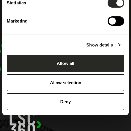
Statistics
Marketing
Show details
design
shape
Allow all
inspire
Allow selection
Deny