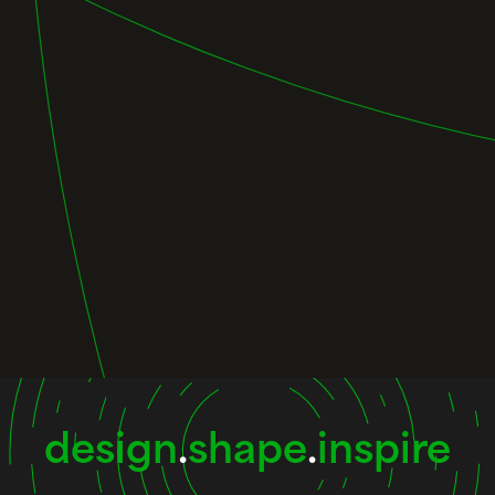
design
.
shape
.
inspire