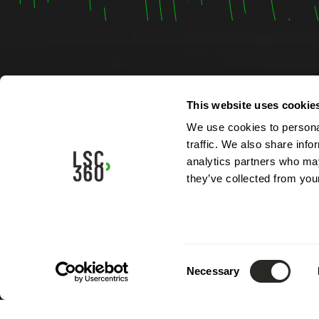
Contac
This website uses cookie
We use cookies to personal
4, rue A
traffic. We also share info
L-5315 
analytics partners who may
Luxemb
they’ve collected from your
Tél.:
(+3
Mail.:
in
Consent
Necessary
Selection