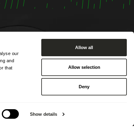
Allow all
alyse our
 Montag
ing and
7:00 Uhr
Allow selection
r that
sch von
von
Deny
hbar.
 an
 des
Show details