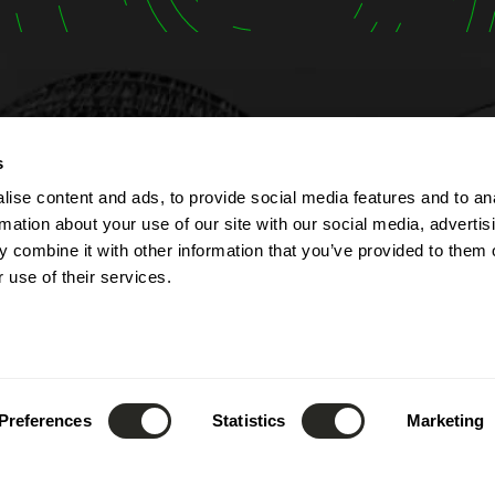
t
Öffnungszeiten
s
ise content and ads, to provide social media features and to an
lbert Simon
Das Unternehmen ist von
rmation about your use of our site with our social media, advertis
Contern
bis Freitag von 7:00 bis 1
 combine it with other information that you’ve provided to them o
ourg
geöffnet.
 use of their services.
Die Rezeption ist telefoni
52) 26 390 - 1
8:00 bis 12:00 Uhr sowie 
fo@lsc360.lu
13:00 bis 17:00 Uhr erreic
Diese Zeiten gelten nicht
Feiertagen und während
Preferences
Statistics
Marketing
Jahresurlaubs.