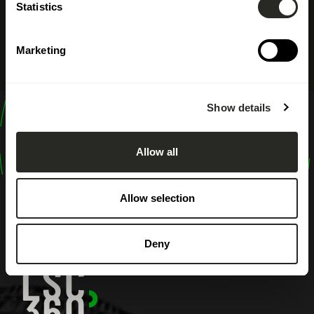
Statistics
Marketing
Show details
design
shape
Allow all
inspire
Allow selection
Deny