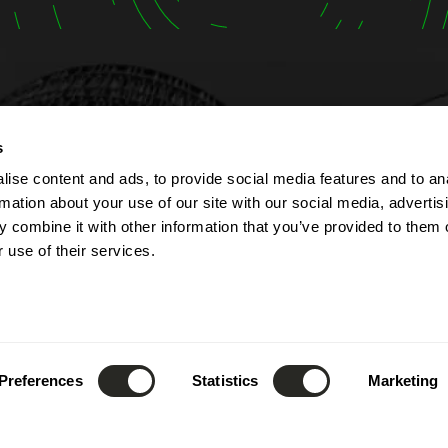
t
Öffnungszeiten
s
ise content and ads, to provide social media features and to an
lbert Simon
Das Unternehmen ist von
rmation about your use of our site with our social media, advertis
Contern
bis Freitag von 7:00 bis 1
 combine it with other information that you’ve provided to them o
ourg
geöffnet.
 use of their services.
Die Rezeption ist telefoni
52) 26 390 - 1
8:00 bis 12:00 Uhr sowie 
fo@lsc360.lu
13:00 bis 17:00 Uhr erreic
Diese Zeiten gelten nicht
Feiertagen und während
Preferences
Statistics
Marketing
Jahresurlaubs.