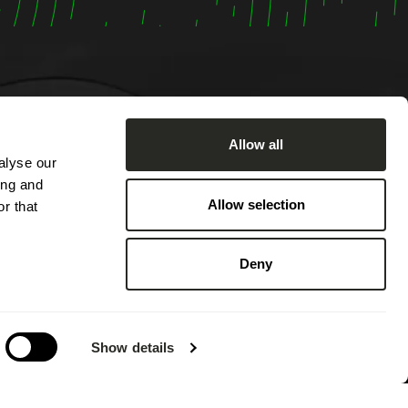
Allow all
alyse our
 Montag
ing and
7:00 Uhr
Allow selection
r that
sch von
von
Deny
hbar.
 an
 des
Show details