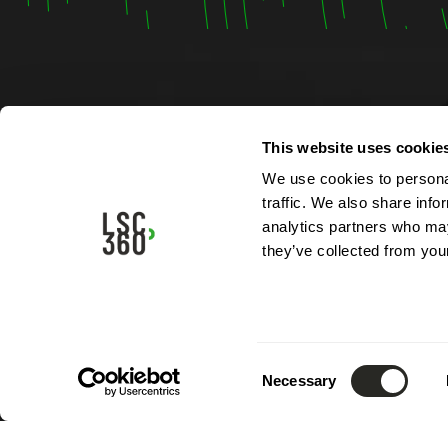
Contac
This website uses cookie
We use cookies to personal
4, rue A
traffic. We also share info
L-5315 
analytics partners who may
Luxemb
they’ve collected from your
Tél.:
(+3
Mail.:
in
Consent
Necessary
Selection