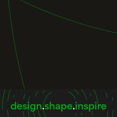
design
.
shape
.
inspire