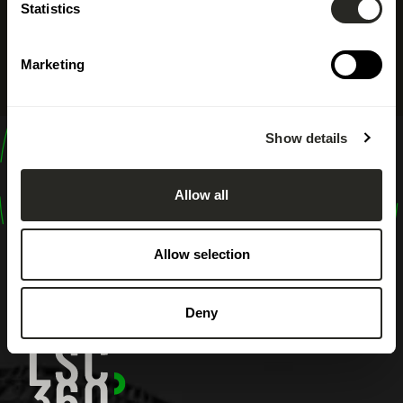
Statistics
Marketing
Show details
design
shape
Allow all
inspire
Allow selection
Deny