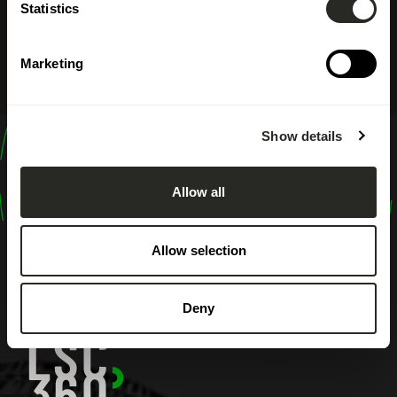
Statistics
Marketing
Show details
design
shape
Allow all
inspire
Allow selection
Deny