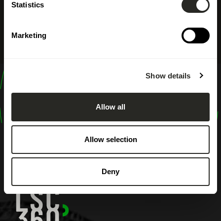
Statistics
Marketing
Show details
design
shape
Allow all
inspire
Allow selection
Deny