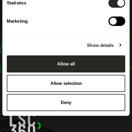
Statistics
Marketing
Show details
design
shape
Allow all
inspire
Allow selection
Deny