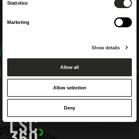
Statistics
Marketing
Show details
design
shape
Allow all
inspire
Allow selection
Deny