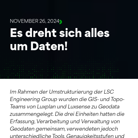
NOVEMBER 26, 2024
Es dreht sich alles
um Daten!
Im Rahmen der Umstrukturierung der LSC
Engineering Group wurden die GIS- und Topo-
Teams von Luxplan und Luxsense zu Geodata
zusammengelegt. Die drei Einheiten hatten die
Erfassung, Verarbeitung und Verwaltung von
Geodaten gemeinsam, verwendeten jedoch
unterschiedliche Tools, Genauigkeitsstufen und