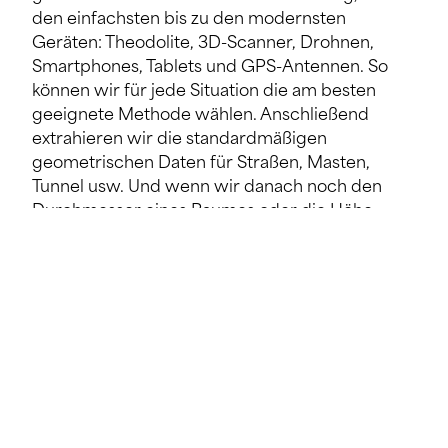
den einfachsten bis zu den modernsten
Geräten: Theodolite, 3D-Scanner, Drohnen,
Smartphones, Tablets und GPS-Antennen. So
können wir für jede Situation die am besten
geeignete Methode wählen. Anschließend
extrahieren wir die standardmäßigen
geometrischen Daten für Straßen, Masten,
Tunnel usw. Und wenn wir danach noch den
Durchmesser eines Baumes oder die Höhe
einer Hecke wissen müssen, können wir diese
Informationen in den gespeicherten Daten
finden.
Dadurch wird die Zeit vor Ort minimiert, aber
die Zeit im Büro erhöht, und wir müssen ständig
in Benutzerschulungen, Hardware, Software
und die Verbesserung von Routinen investieren,
um diese große Datenmenge verwalten zu
können. Die Hardware liegt außerhalb unserer