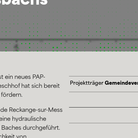
sbachs
st ein neues PAP-
Projektträger
Gemeindever
chhof hat sich bereit
 fördern.
nde Reckange-sur-Mess
eine hydraulische
s Baches durchgeführt.
ichkeit von