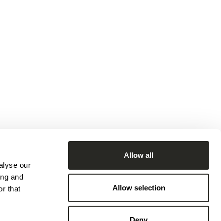
Allow all
alyse our
ing and
Allow selection
r that
Deny