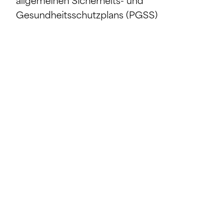
allgemeinen Sicherheits- und
Gesundheitsschutzplans (PGSS)
Erstellung und Anpassung der
Vorabgenehmigung
Koordinationsbesprechung
Überprüfung der spezifischen Sicherheits-
und Gesundheitsschutzpläne (PPSS)
Regelmäßige Baustellenbegehungen mit
Besuchsbericht
Erstellung der auf die Merkmale des
Bauwerks angepassten Unterlagen (DAO)