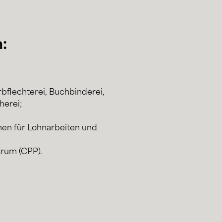
:
rbflechterei, Buchbinderei,
herei;
en für Lohnarbeiten und
trum (CPP).