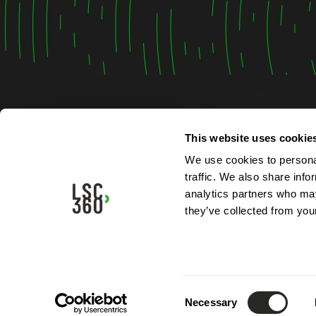
This website uses cookie
Contac
We use cookies to personal
traffic. We also share info
4, rue A
analytics partners who may
L-5315 
they’ve collected from your
Luxemb
Tél.:
(+3
Mail.:
in
Consent
Necessary
Selection