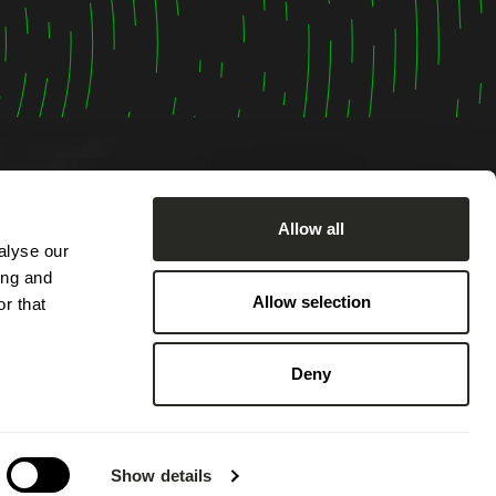
Allow all
alyse our
ing and
 Montag
Allow selection
r that
7:00 Uhr
sch von
Deny
von
hbar.
Show details
 an