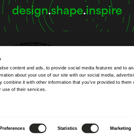
design
.
shape
.
inspire
s
t
Öffnungszeiten
ise content and ads, to provide social media features and to an
rmation about your use of our site with our social media, advertis
lbert Simon
Das Unternehmen ist von
 combine it with other information that you’ve provided to them o
Contern
bis Freitag von 7:00 bis 1
 use of their services.
ourg
geöffnet.
Die Rezeption ist telefoni
52) 26 390 - 1
8:00 bis 12:00 Uhr sowie 
fo@lsc360.lu
13:00 bis 17:00 Uhr erreic
Preferences
Statistics
Marketing
Diese Zeiten gelten nicht