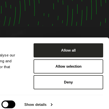
Allow all
alyse our
ing and
 Montag
Allow selection
r that
7:00 Uhr
sch von
Deny
von
hbar.
Show details
 an