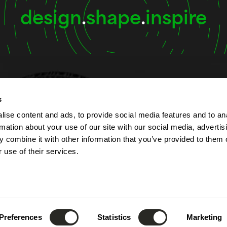
design
.
shape
.
inspire
s
t
Öffnungszeiten
ise content and ads, to provide social media features and to an
rmation about your use of our site with our social media, advertis
lbert Simon
Das Unternehmen ist von
 combine it with other information that you’ve provided to them o
Contern
bis Freitag von 7:00 bis 1
 use of their services.
ourg
geöffnet.
Die Rezeption ist telefoni
52) 26 390 - 1
8:00 bis 12:00 Uhr sowie 
fo@lsc360.lu
13:00 bis 17:00 Uhr erreic
Preferences
Statistics
Marketing
Diese Zeiten gelten nicht