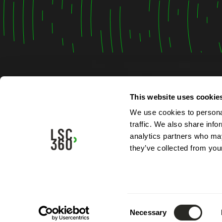
This website uses cookie
Contac
We use cookies to personal
traffic. We also share info
4, rue A
analytics partners who may
L-5315 
they’ve collected from your
Luxemb
Tél.:
(+3
Mail.:
in
Consent
Necessary
Selection