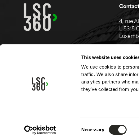
Contac
4, rue A
L-5315 
Luxemb
Tél.:
(+3
This website uses cookie
Mail.:
in
We use cookies to personal
traffic. We also share info
analytics partners who may
they’ve collected from your
Consent
Mentions légales
Politique de confidentialité
Necessary
Selection