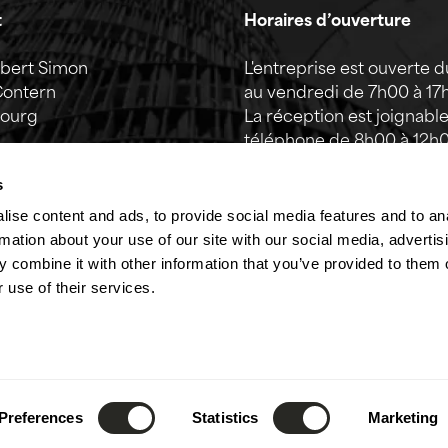
t
Horaires d’ouverture
lbert Simon
L'entreprise est ouverte d
Contern
au vendredi de 7h00 à 17
ourg
La réception est joignabl
téléphone de 8h00 à 12h0
52) 26 390 - 1
que de 13h00 à 17h00.
s
fo@lsc360.lu
Ces horaires sont valable
ise content and ads, to provide social media features and to an
jours fériés et période d
rmation about your use of our site with our social media, advertis
annuel.
 combine it with other information that you’ve provided to them o
 use of their services.
Preferences
Statistics
Marketing