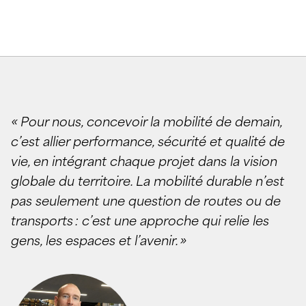
«
Pour nous, concevoir la mobilit
é
de demain,
c
’
est allier performance, s
é
curit
é
et qualit
é
de
vie, en int
é
grant chaque projet dans la vision
globale du territoire. La mobilit
é
durable n
’
est
pas seulement une question de routes ou de
transports
: c
’
est une approche qui relie les
gens, les espaces et l
’
avenir.
»