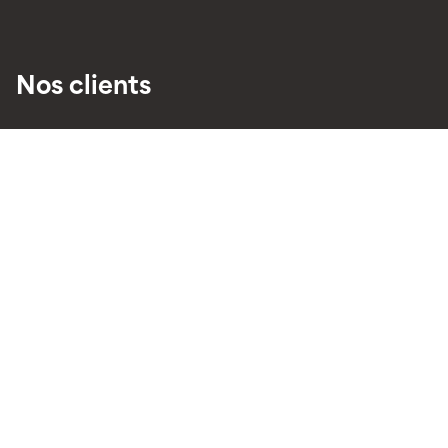
Nos clients
Maîtres d’Ouvrage publics : Ministères,
Administrations publiques, Administrations
communales
Maîtres d’Ouvrage privés : promoteurs
immobilier, sociétés de construction,
particuliers