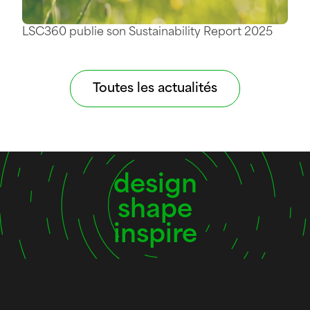
LSC360 publie son Sustainability Report 2025
Toutes les actualités
design
shape
inspire