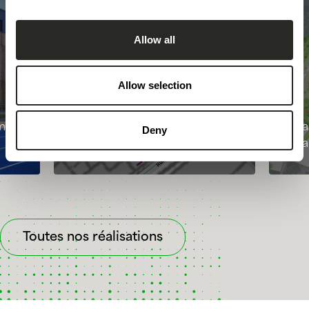
Allow all
Allow selection
sme
PAP « 12 rue de la Gare » à
Mas
Deny
Remich
Vi
Toutes nos réalisations