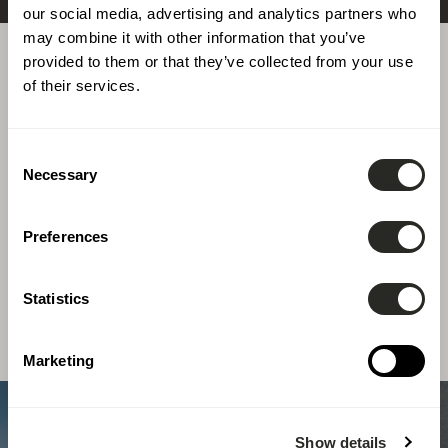
our social media, advertising and analytics partners who
may combine it with other information that you’ve
provided to them or that they’ve collected from your use
of their services.
Réalisations
Consent
Necessary
Selection
Chez LSC360, nous mettons notre expertise
pluridisciplinaire au service de projets variés et
Preferences
ambitieux, en adaptant nos solutions aux
exigences spécifiques de chaque client.
Statistics
Marketing
Show details