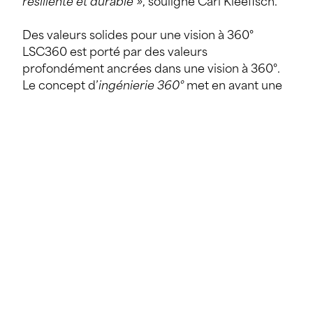
résiliente et durable »
, souligne Carl Kleefisch.
Des valeurs solides pour une vision à 360°
LSC360 est porté par des valeurs
profondément ancrées dans une vision à 360°.
Le concept d’
ingénierie 360°
met en avant une
approche holistique où chaque dimension d’un
projet est pensée de manière interconnectée.
« Nous croyons que la réussite de chaque projet
repose autant sur des solutions techniques
performantes que sur une prise en compte des
aspirations humaines et des besoins de nos
clients »
explique Alain Wagner.
Un acteur engagé pour la durabilité et l’impact
sociétal
LSC360 place la durabilité au centre de son
modèle.
« Notre engagement pour la durabilité
ne se limite pas à des mots. Nous nous