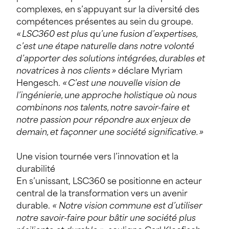
complexes, en s’appuyant sur la diversité des
compétences présentes au sein du groupe.
«
LSC360 est plus qu’une fusion d’expertises,
c
’
est une
é
tape naturelle dans notre volont
é
d’apporter des solutions int
é
gr
é
es, durables et
novatrices
à
nos clients
»
déclare Myriam
Hengesch.
«
C’est une nouvelle vision de
l’ing
é
nierie, une approche holistique o
ù
nous
combinons nos talents, notre savoir-faire et
notre passion pour r
é
pondre aux enjeux de
demain, et fa
ç
onner une soci
é
t
é
significative.
»
Une vision tournée vers l’innovation et la
durabilité
En s’unissant, LSC360 se positionne en acteur
central de la transformation vers un avenir
durable.
« Notre vision commune est d’utiliser
notre savoir-faire pour bâtir une société plus