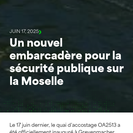
JUIN 17, 2025
Un nouvel
embarcadère pour la
sécurité publique sur
la Moselle
Le 17 juin dernier, le quai d’accostage
OA2513
a
été officiellement inauguré à Grevenmacher