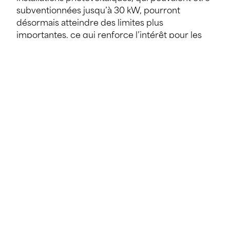
subventionnées jusqu’à 30 kW, pourront
désormais atteindre des limites plus
importantes, ce qui renforce l’intérêt pour les
bâtiments et les sites communaux de grande
taille. Les analyses de cycle de vie des bâtiments
font également partie du programme de
financement pour les communes et sont
subventionnées jusqu’à 100%. Celles-ci peuvent
être encadrées dans la rénovation de leurs
bâtiments, de l’assistance, aux travaux, selon la
mesure et le périmètre. Les taux d’aide se
situent généralement entre 50% et 100%, avec
des plafonds le plus souvent compris entre
2.500 euros et 30.000 euros, selon la mesure et
le programme. Malheureusement, les
communes ne sont pas toujours informées de
cela et laissent cette opportunité s’échapper.