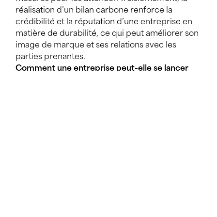
réalisation d’un bilan carbone renforce la
crédibilité et la réputation d’une entreprise en
matière de durabilité, ce qui peut améliorer son
image de marque et ses relations avec les
parties prenantes.
Comment une entreprise peut-elle se lancer
dans la réalisation d’un bilan carbone ? Quels
sont les premiers pas à suivre ?
Pour se lancer dans la réalisation d’un bilan
carbone, une entreprise doit suivre plusieurs
étapes clés. Tout d’abord, il est crucial de définir
clairement ses objectifs, qu’il s’agisse de réduire
les émissions de GES, de se conformer aux
réglementations environnementales, ou
d’améliorer l’efficacité énergétique. Il est
important de comprendre que les bilans
carbone ne sont pas des processus ponctuels,
mais nécessitent une vision à long terme et