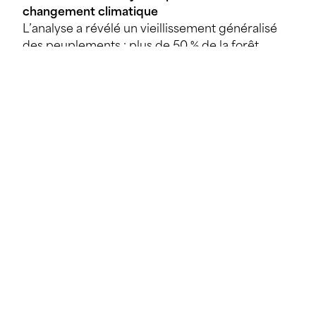
changement climatique
L’analyse a révélé un vieillissement généralisé
des peuplements : plus de 50 % de la forêt
dépasse les 140 ans. Le hêtre y est dominant,
mais les sécheresses successives montrent ses
limites face au changement climatique. Le
chêne, plus résilient, est quant à lui sous-
représenté, notamment en régénération.
L’objectif principal pour les années à venir est
ainsi de favoriser un rajeunissement progressif,
en diversifiant les essences, notamment par
l’installation d’enclos de protection contre le
gibier, afin de garantir une forêt plus résiliente
et productive.
Un équilibre entre production, biodiversité et
accueil du public