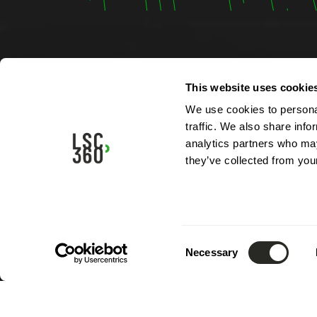
This website uses cookie
Contac
We use cookies to personal
4, rue A
traffic. We also share info
L-5315 
analytics partners who may
Luxemb
they’ve collected from your
Tél.:
(+3
Mail.:
in
Consent
Necessary
Selection