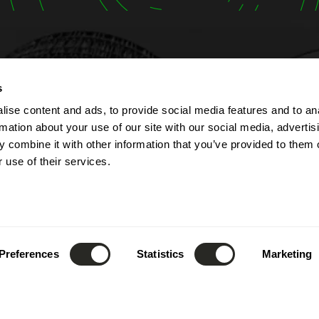
s
t
Horaires d’ouverture
ise content and ads, to provide social media features and to an
lbert Simon
L'entreprise est ouverte d
rmation about your use of our site with our social media, advertis
Contern
au vendredi de 7h00 à 17
 combine it with other information that you’ve provided to them o
ourg
La réception est joignabl
 use of their services.
téléphone de 8h00 à 12h0
52) 26 390 - 1
que de 13h00 à 17h00.
fo@lsc360.lu
Ces horaires sont valable
jours fériés et période d
Preferences
Statistics
Marketing
annuel.