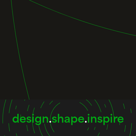
design
.
shape
.
inspire