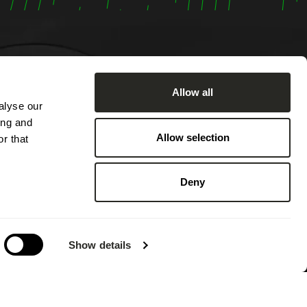
Allow all
alyse our
u lundi
ing and
h00.
Allow selection
r that
e par
0 ainsi
Deny
s hors
e congé
Show details