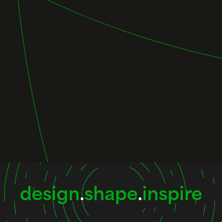
design
.
shape
.
inspire