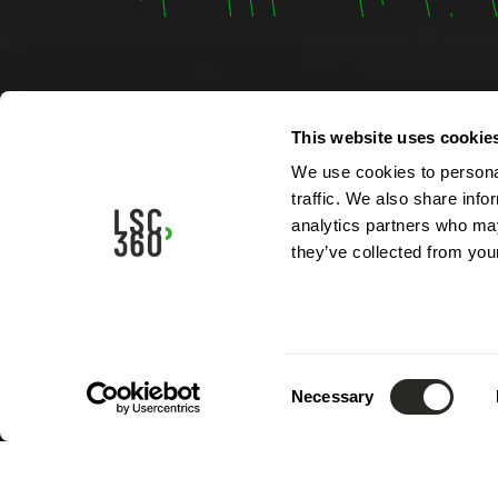
This website uses cookie
Contac
We use cookies to personal
4, rue A
traffic. We also share info
L-5315 
analytics partners who may
Luxemb
they’ve collected from your
Tél.:
(+3
Mail.:
in
Consent
Necessary
Selection