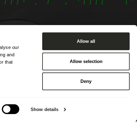
Allow all
alyse our
u lundi
ing and
h00.
Allow selection
r that
e par
0 ainsi
Deny
s hors
e congé
Show details