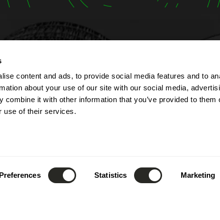
s
t
Horaires d’ouverture
ise content and ads, to provide social media features and to an
lbert Simon
L'entreprise est ouverte d
rmation about your use of our site with our social media, advertis
Contern
au vendredi de 7h00 à 17
 combine it with other information that you’ve provided to them o
ourg
La réception est joignabl
 use of their services.
téléphone de 8h00 à 12h0
52) 26 390 - 1
que de 13h00 à 17h00.
fo@lsc360.lu
Ces horaires sont valable
jours fériés et période d
Preferences
Statistics
Marketing
annuel.