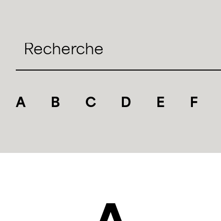
Search for:
A
B
C
D
E
F