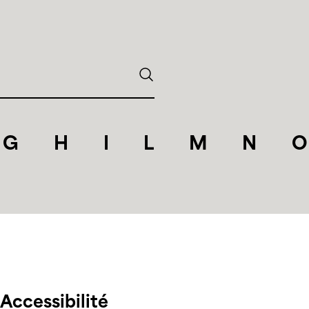
G
H
I
L
M
N
O
Accessibilité