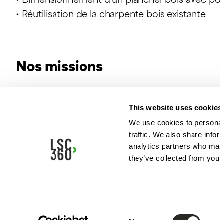
• Dimensionnement d’un plancher bois avec pou
• Réutilisation de la charpente bois existante
Nos missions
• Définition et conception de l’ouvrage
This website uses cookie
• Inventaire et calcul de la descente de charge
We use cookies to personal
• Études d’Avant-Projet : dimensionnement des
traffic. We also share info
• Calculs des métrés et devis estimatif
analytics partners who may
• Bordereau de soumission
they’ve collected from your
• Plans d’exécution (coffrage, ferraillage, charp
• Participation aux réunions d’études et de cha
• Réception des armatures sur le chantier
Consent