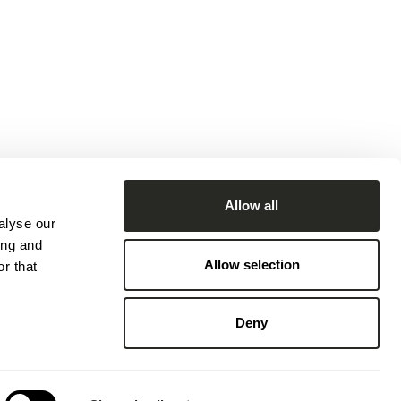
Allow all
alyse our
ing and
Allow selection
r that
Deny