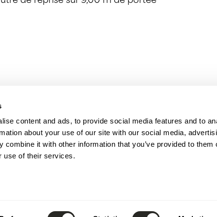
tre de reprise sur 9,00 m de portée
s
s
ise content and ads, to provide social media features and to an
 éléments en béton armé, bois et métal
rmation about your use of our site with our social media, advertis
 combine it with other information that you’ve provided to them o
 use of their services.
ente bois et métallique)
ntier, assistance au maître d’ouvrage