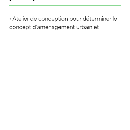
• Atelier de conception pour déterminer le
concept d’aménagement urbain et
paysager
• Mobilité :
– Analyse et élaboration d’un concept
global pour la mobilité active, les transports
publics et le trafic individuel
– Développement d’un quartier sans
voitures et priorisation des transports
publics
– Création d’un réseau intraquartier pour
vélos (autoroute vélo) et piétons avec liens
directs vers gare ferroviaire et tram rapide
• Économie circulaire :