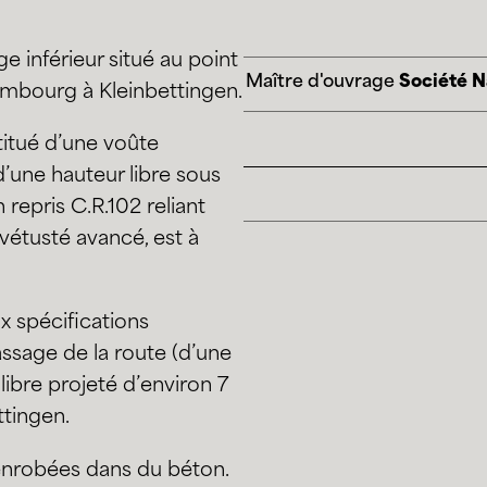
 inférieur situé au point
Maître d'ouvrage
Société N
embourg à Kleinbettingen.
titué d’une voûte
’une hauteur libre sous
repris C.R.102 reliant
vétusté avancé, est à
 spécifications
assage de la route (d’une
libre projeté d’environ 7
ttingen.
 enrobées dans du béton.