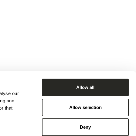
Allow all
alyse our
ing and
Allow selection
r that
Deny