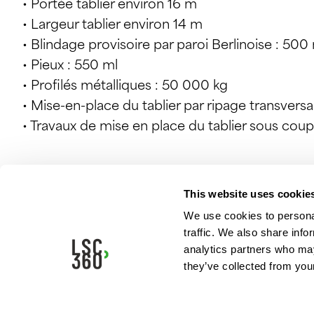
• Portée tablier environ 16 m
• Largeur tablier environ 14 m
• Blindage provisoire par paroi Berlinoise : 500
• Pieux : 550 ml
• Profilés métalliques : 50 000 kg
• Mise-en-place du tablier par ripage transversa
• Travaux de mise en place du tablier sous coup
This website uses cookie
Nos missions
We use cookies to personal
traffic. We also share info
Études de Génie Civil et Ouvrage d’Art
analytics partners who may
• Étude de faisabilité
they’ve collected from your
• Avant-projet sommaire
• Avant-Projet détaillé