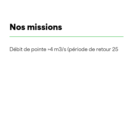
Nos missions
Débit de pointe >4 m3/s (période de retour 25
ans)
Longueur totale 50 m
Modélisation 2D d’écoulement en surface
Réalisation en béton armé coulé en place en
profil U avec radier en blocs rocheux
PARTAGE