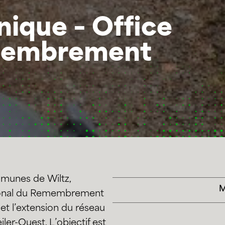
nique – Office
emembrement
munes de Wiltz,
M
ational du Remembrement
e et l’extension du réseau
ler-Ouest. L’objectif est