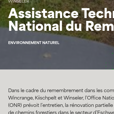
WINSELER
Assistance Tech
National du R
ENVIRONNEMENT NATUREL
Dans le cadre du remembrement dans les com
Wincrange, Kiischpelt et Winseler, l’Office N
(ONR) prévoit l’entretien, la rénovation partiell
de chemins forestiers dans le secteur d’Eschwei