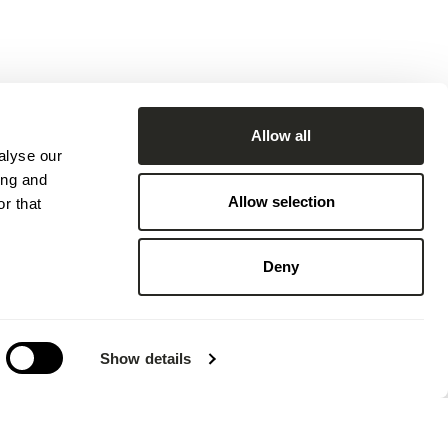
Allow all
alyse our
ing and
Allow selection
r that
Deny
Show details