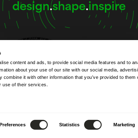
design
.
shape
.
inspire
s
t
Horaires d’ouverture
ise content and ads, to provide social media features and to an
rmation about your use of our site with our social media, advertis
lbert Simon
L'entreprise est ouverte d
 combine it with other information that you’ve provided to them o
Contern
au vendredi de 7h00 à 17
 use of their services.
ourg
La réception est joignabl
téléphone de 8h00 à 12h0
52) 26 390 - 1
que de 13h00 à 17h00.
fo@lsc360.lu
Ces horaires sont valable
Preferences
Statistics
Marketing
jours fériés et période d
annuel.