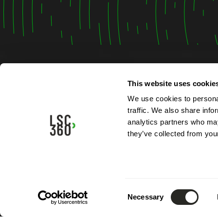
This website uses cookie
Contac
We use cookies to personal
traffic. We also share info
4, rue A
analytics partners who may
L-5315 
they’ve collected from your
Luxemb
Tél.:
(+3
Mail.:
in
Consent
Necessary
Selection