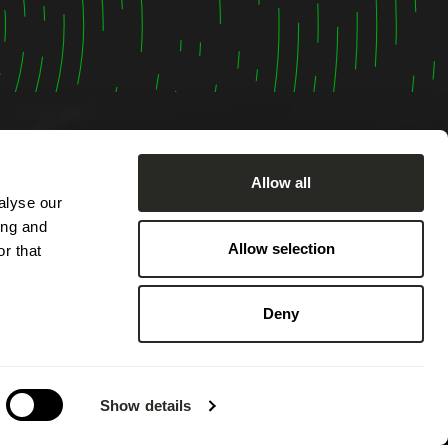
Allow all
alyse our
ing and
Allow selection
u lundi
r that
h00.
e par
Deny
0 ainsi
s hors
Show details
e congé